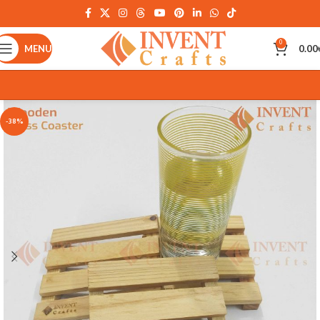
0
MENU
0.00
-38%