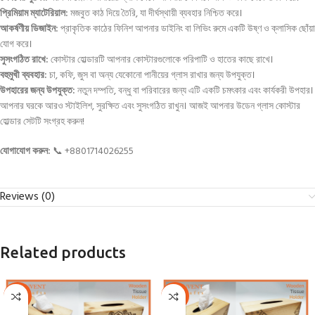
প্রিমিয়াম ম্যাটেরিয়াল:
মজবুত কাঠ দিয়ে তৈরি, যা দীর্ঘস্থায়ী ব্যবহার নিশ্চিত করে।
আকর্ষণীয় ডিজাইন:
প্রাকৃতিক কাঠের ফিনিশ আপনার ডাইনিং বা লিভিং রুমে একটি উষ্ণ ও ক্লাসিক ছোঁয়া
যোগ করে।
সুসংগঠিত রাখে:
কোস্টার হোল্ডারটি আপনার কোস্টারগুলোকে পরিপাটি ও হাতের কাছে রাখে।
বহুমুখী ব্যবহার:
চা, কফি, জুস বা অন্য যেকোনো পানীয়ের গ্লাস রাখার জন্য উপযুক্ত।
উপহারের জন্য উপযুক্ত:
নতুন দম্পতি, বন্ধু বা পরিবারের জন্য এটি একটি চমৎকার এবং কার্যকরী উপহার।
আপনার ঘরকে আরও স্টাইলিশ, সুরক্ষিত এবং সুসংগঠিত রাখুন। আজই আপনার উডেন গ্লাস কোস্টার
হোল্ডার সেটটি সংগ্রহ করুন!
যোগাযোগ করুন:
📞 +8801714026255
Reviews (0)
Related products
-21%
-21%