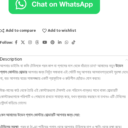
Add to compare
Add to wishlist
Follow:
Description
আপনার ডাইনিং বা কফি টেবিলকে গরম কাপ বা গ্লাসের দাগ থেকে বাঁচাতে চান? আমাদের নতুন
উডেন
গ্লাস কোস্টার হোল্ডার
আপনার জন্য নিখুঁত সমাধান! এই সেটটি শুধু আপনার আসবাবপত্রকেই সুরক্ষা দেবে
না, বরং আপনার ঘরের সাজসজ্জায় একটি প্রাকৃতিক ও রুচিশীল ছোঁয়াও যোগ করবে।
উচ্চ-মানের কাঠ থেকে তৈরি এই কোস্টারগুলো টেকসই এবং পরিবেশ-বান্ধব। সাথে থাকা হোল্ডারটি
কোস্টারগুলোকে পরিপাটি ও গোছানো রাখতে সাহায্য করে, যখন ব্যবহার করছেন না তখনও এটি টেবিলের
সৌন্দর্য বাড়িয়ে তোলে।
কেন আমাদের উডেন গ্লাস কোস্টার হোল্ডারটি আপনার জন্য সেরা:
টেবিলের সুরক্ষা:
গরম বা ঠাণ্ডা পানীয়ের গ্লাস থেকে আপনার টেবিলকে দাগ ও ক্ষতি থেকে রক্ষা করে।