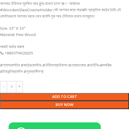
আপনার টেবিলকে সুরক্ষিত আর সুন্দর রাখতে চান? ☕✨ আমাদের
#WoodenGlassCoasterHolder সেট আপনার জন্য পারফেক্ট! প্রাকৃতিক কাঠের তৈরি এই
কোস্টারগুলো আপনার ঘরকে দেবে ক্লাসি লুক আর টেবিলকে রাখবে দাগমুক্ত।
Size: 3.5″ X 3.5″
Material: Pine Wood
আজই অর্ডার করুন!
📞 +8801714026255
#গ্লাসকোস্টার #কাঠেরকোস্টার #টেবিলপ্রোটেকশন #হোমডেকোর #ডাইনিংএক্সেসরিজ
#ইনভেন্টক্রাফটস #গৃহস্থালীপণ্য
ADD TO CART
BUY NOW