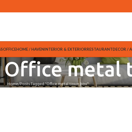
GS
OFFICE
HOME / HAVEN
INTERIOR & EXTERIOR
RESTAURANT
DECOR / 
 Office metal 
Home
Posts Tagged "Office metal tissue box"