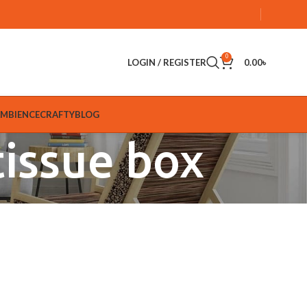
0
LOGIN / REGISTER
0.00
৳
AMBIENCE
CRAFTY
BLOG
tissue box