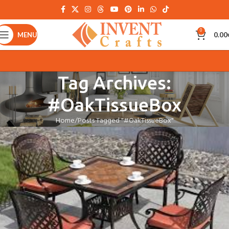
0
MENU
0.00
Tag Archives:
#OakTissueBox
Home
Posts Tagged "#OakTissueBox"