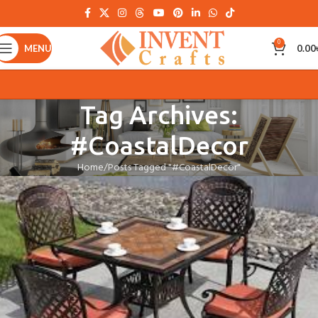
0
MENU
0.00
Tag Archives:
#CoastalDecor
Home
Posts Tagged "#CoastalDecor"