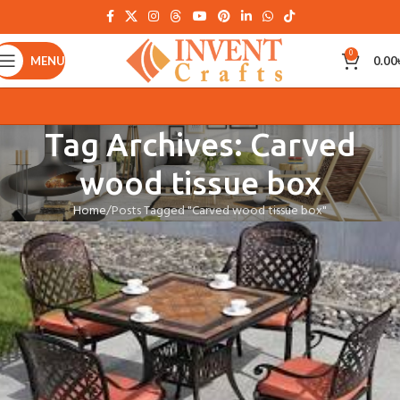
0
MENU
0.00
Tag Archives: Carved
wood tissue box
Home
Posts Tagged "Carved wood tissue box"