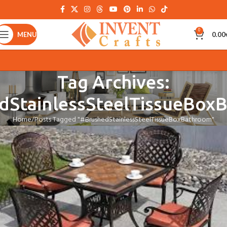
0
MENU
0.00
Tag Archives:
dStainlessSteelTissueBox
Home
Posts Tagged "#BrushedStainlessSteelTissueBoxBathroom"