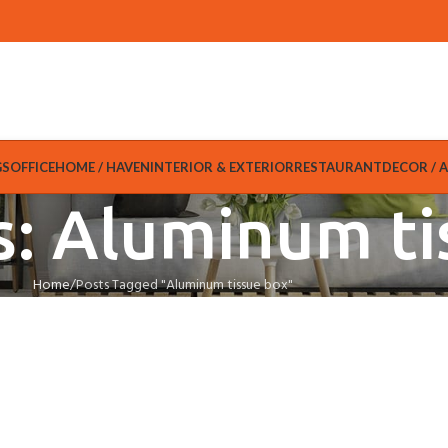
GS
OFFICE
HOME / HAVEN
INTERIOR & EXTERIOR
RESTAURANT
DECOR / 
s: Aluminum ti
Home
Posts Tagged "Aluminum tissue box"