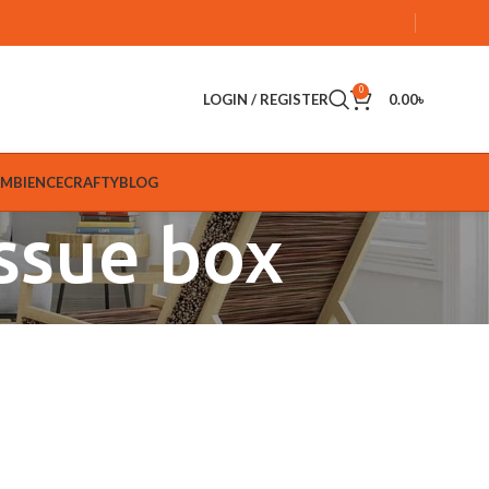
0
LOGIN / REGISTER
0.00
৳
AMBIENCE
CRAFTY
BLOG
ssue box